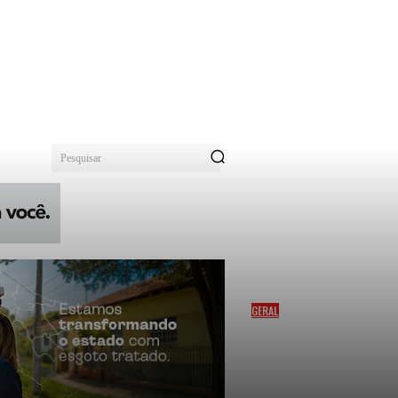
Pesquisar
GERAL
APPLE REMOVE TELEGRAM
DA APP STORE APÓS
VIOLAÇÃO DE REGRAS
SOBRE ABUSO INFANTIL;
APLICATIVO JÁ FOI