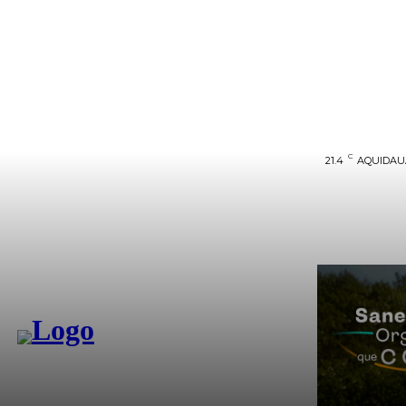
C
21.4
AQUIDA