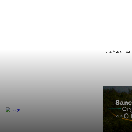
C
21.4
AQUIDA