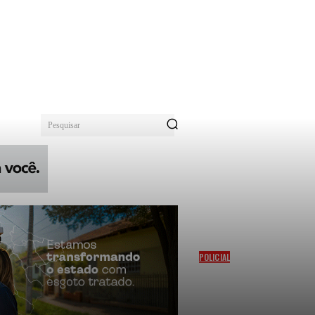
Pesquisar
POLICIAL
BEBÊ DE 28 DIAS
DESAPARECE APÓS MÃE
MARCAR ENCONTRO COM
MULHER CONHECIDA PELA