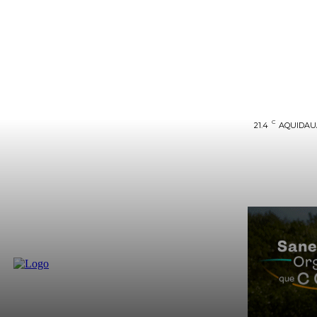
C
21.4
AQUIDA